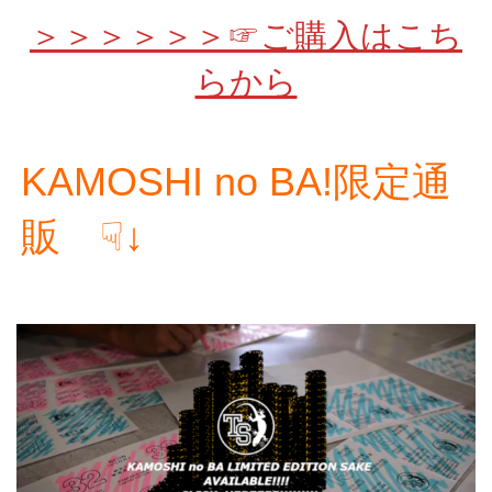
＞＞＞＞＞＞☞ご購入はこち
らから
KAMOSHI no BA!限定通
販 ☟↓