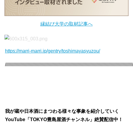
縁結び大学の取材記事へ
https://marri-marri.jp/gentry/toshimayasyuzou/
///////////////////////////////////////////////////////////////////////////////////////////////////////////
我が蔵や日本酒にまつわる様々な事象を紹介していく
YouTube「TOKYO豊島屋酒チャンネル」絶賛配信中！