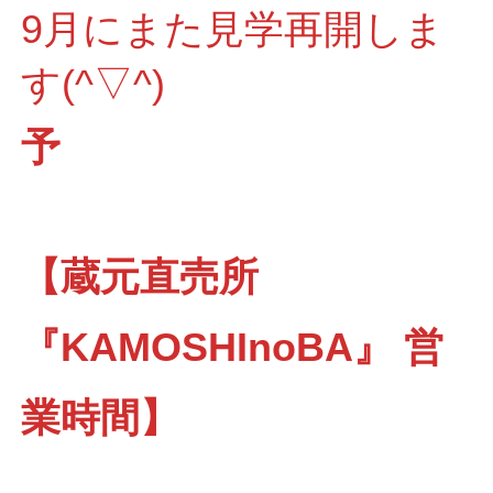
9月にまた見学再開しま
す(^▽^)
予
【蔵元直売所
『KAMOSHInoBA』 営
業時間】