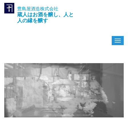
豊島屋酒造株式会社
TEL.042-391-0601
蔵人はお酒を醸し、人と
〒189-0003 東京都東村山市久
米川町3-14-10
人の縁を醸す
ナ
ビ
ゲ
ー
シ
ョ
ン
を
切
り
替