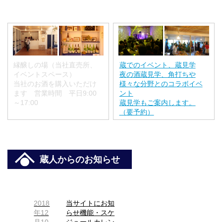
縁醸しの場（当社直売所、
蔵でのイベント、蔵見学
イベントスペース）
夜の酒蔵見学、角打ちや
当社のお酒を購入いただけ
様々な分野とのコラボイベ
ます 営業時間 平日9:00
ント
～17:00
蔵見学もご案内します。
（要予約）
蔵人からのお知らせ
2018
当サイトにお知
年12
らせ機能・スケ