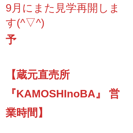
9月にまた見学再開しま
す(^▽^)
予
【蔵元直売所
『KAMOSHInoBA』 営
業時間】