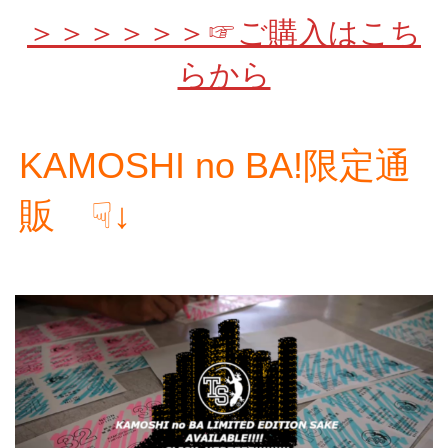
＞＞＞＞＞＞☞ご購入はこち
らから
KAMOSHI no BA!限定通
販 ☟↓