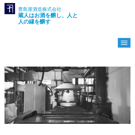
豊島屋酒造株式会社
TEL.042-391-0601
蔵人はお酒を醸し、人と
〒189-0003 東京都東村山市久
米川町3-14-10
人の縁を醸す
ナ
ビ
ゲ
ー
シ
ョ
ン
を
切
り
替