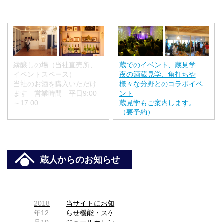
縁醸しの場（当社直売所、
蔵でのイベント、蔵見学
イベントスペース）
夜の酒蔵見学、角打ちや
当社のお酒を購入いただけ
様々な分野とのコラボイベ
ます 営業時間 平日9:00
ント
～17:00
蔵見学もご案内します。
（要予約）
蔵人からのお知らせ
2018
当サイトにお知
年12
らせ機能・スケ