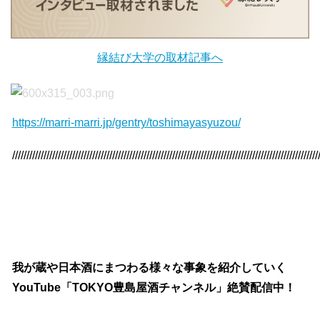
縁結び大学の取材記事へ
https://marri-marri.jp/gentry/toshimayasyuzou/
///////////////////////////////////////////////////////////////////////////////////////////////////////////
我が蔵や日本酒にまつわる様々な事象を紹介していく
YouTube「TOKYO豊島屋酒チャンネル」絶賛配信中！