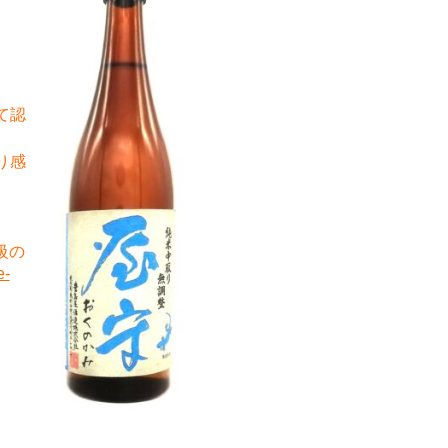
て認
り感
級の
e-