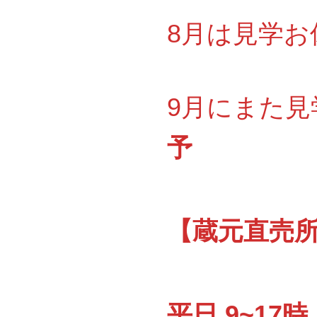
8月は見学お休
9月にまた見
予
【蔵元直売所『
平日 9~17時