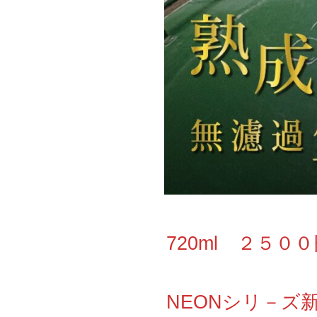
720ml ２５０
NEONシリ－ズ