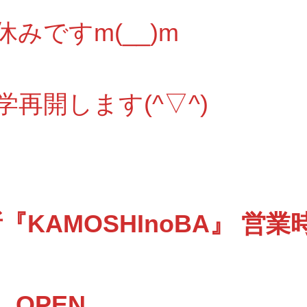
みですm(__)m
学再開します(^▽^)
KAMOSHInoBA』 営業
 OPEN