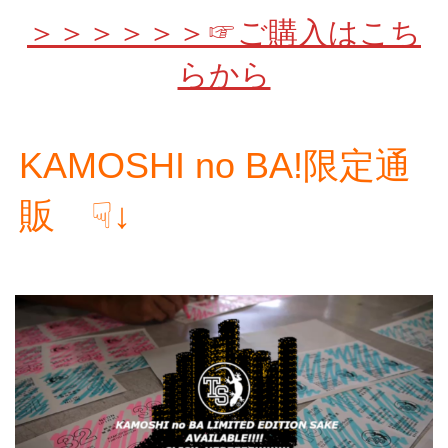
＞＞＞＞＞＞☞ご購入はこち
らから
KAMOSHI no BA!限定通
販 ☟↓