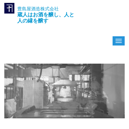
豊島屋酒造株式会社
TEL.042-391-0601
蔵人はお酒を醸し、人と
〒189-0003 東京都東村山市久
米川町3-14-10
人の縁を醸す
ナ
ビ
ゲ
ー
シ
ョ
ン
を
切
り
替