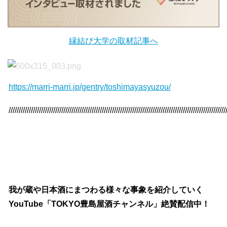
縁結び大学の取材記事へ
https://marri-marri.jp/gentry/toshimayasyuzou/
///////////////////////////////////////////////////////////////////////////////////////////////////////////
我が蔵や日本酒にまつわる様々な事象を紹介していく
YouTube「TOKYO豊島屋酒チャンネル」絶賛配信中！