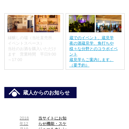
縁醸しの場（当社直売所、
蔵でのイベント、蔵見学
イベントスペース）
夜の酒蔵見学、角打ちや
当社のお酒を購入いただけ
様々な分野とのコラボイベ
ます 営業時間 平日9:00
ント
～17:00
蔵見学もご案内します。
（要予約）
蔵人からのお知らせ
2018
当サイトにお知
年12
らせ機能・スケ