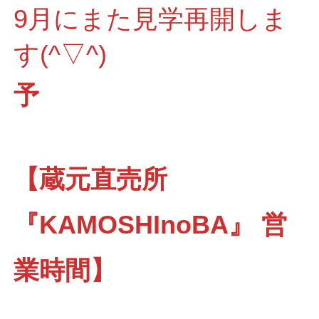
9月にまた見学再開しま
す(^▽^)
予
【蔵元直売所
『KAMOSHInoBA』 営
業時間】