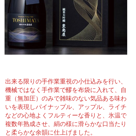
出来る限りの手作業重視の小仕込みを行い、
機械ではなく手作業で醪を布袋に入れて、自
重（無加圧）のみで雑味のない気品ある味わ
いを表現しパイナップル、アップル、ライチ
などの心地よくフルティーな香りと、氷温で
複数年熟成させ、絹の様に滑らかな口当たり
と柔らかな余韻に仕上げました。