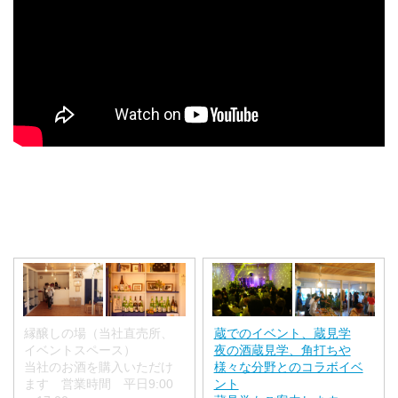
縁醸しの場（当社直売所、
蔵でのイベント、蔵見学
イベントスペース）
夜の酒蔵見学、角打ちや
当社のお酒を購入いただけ
様々な分野とのコラボイベ
ます 営業時間 平日9:00
ント