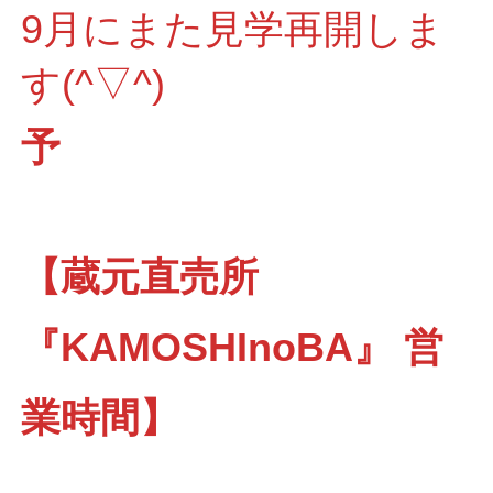
9月にまた見学再開しま
す(^▽^)
予
【蔵元直売所
『KAMOSHInoBA』 営
業時間】