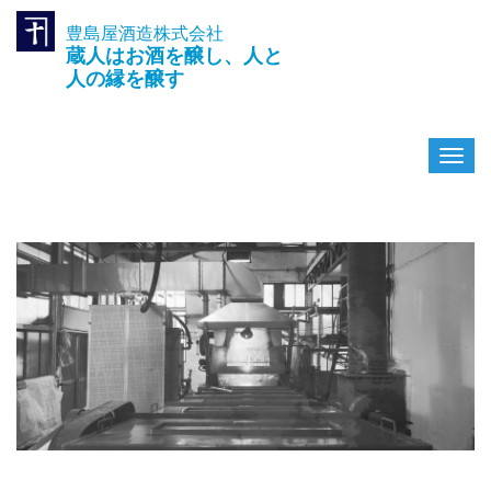
豊島屋酒造株式会社
TEL.042-391-0601
蔵人はお酒を醸し、人と
〒189-0003 東京都東村山市久
米川町3-14-10
人の縁を醸す
ナ
ビ
ゲ
ー
シ
ョ
ン
を
切
り
替