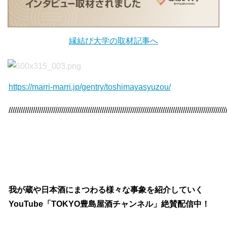
縁結び大学の取材記事へ
https://marri-marri.jp/gentry/toshimayasyuzou/
///////////////////////////////////////////////////////////////////////////////////////////////////////////
我が蔵や日本酒にまつわる様々な事象を紹介していく
YouTube「TOKYO豊島屋酒チャンネル」絶賛配信中！