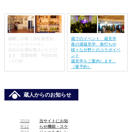
縁醸しの場（当社直売所、
蔵でのイベント、蔵見学
イベントスペース）
夜の酒蔵見学、角打ちや
当社のお酒を購入いただけ
様々な分野とのコラボイベ
ます 営業時間 平日9:00
ント
～17:00
蔵見学もご案内します。
（要予約）
蔵人からのお知らせ
2018
当サイトにお知
年12
らせ機能・スケ