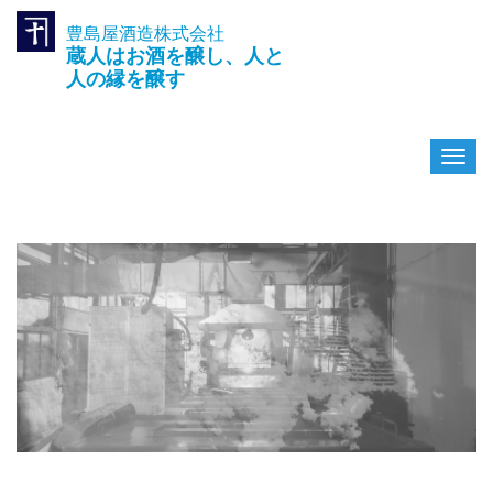
豊島屋酒造株式会社
TEL.042-391-0601
蔵人はお酒を醸し、人と
〒189-0003 東京都東村山市久
米川町3-14-10
人の縁を醸す
ナ
ビ
ゲ
ー
シ
ョ
ン
を
切
り
替