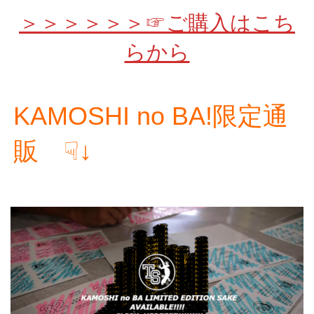
＞＞＞＞＞＞☞ご購入はこち
らから
KAMOSHI no BA!限定通
販 ☟↓