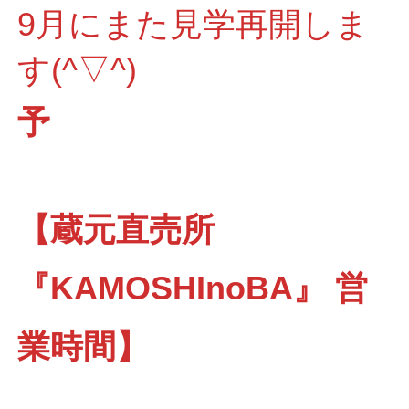
9月にまた見学再開しま
す(^▽^)
予
【蔵元直売所
『KAMOSHInoBA』 営
業時間】