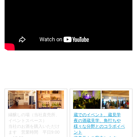
縁醸しの場（当社直売所、
蔵でのイベント、蔵見学
イベントスペース）
夜の酒蔵見学、角打ちや
当社のお酒を購入いただけ
様々な分野とのコラボイベ
ます 営業時間 平日9:00
ント