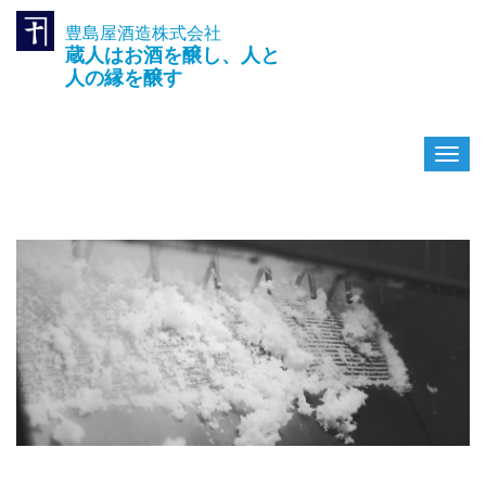
豊島屋酒造株式会社
TEL.042-391-0601
蔵人はお酒を醸し、人と
〒189-0003 東京都東村山市久
米川町3-14-10
人の縁を醸す
ナ
ビ
ゲ
ー
シ
ョ
ン
を
切
り
替