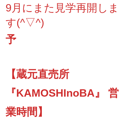
9月にまた見学再開しま
す(^▽^)
予
【蔵元直売所
『KAMOSHInoBA』 営
業時間】