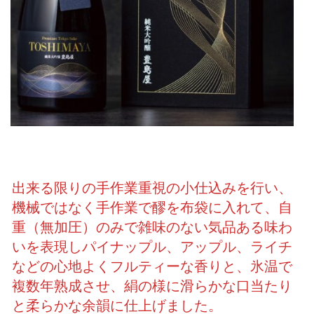
出来る限りの手作業重視の小仕込みを行い、
機械ではなく手作業で醪を布袋に入れて、自
重（無加圧）のみで雑味のない気品ある味わ
いを表現しパイナップル、アップル、ライチ
などの心地よくフルティーな香りと、氷温で
複数年熟成させ、絹の様に滑らかな口当たり
と柔らかな余韻に仕上げました。