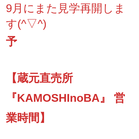
9月にまた見学再開しま
す(^▽^)
予
【蔵元直売所
『KAMOSHInoBA』 営
業時間】