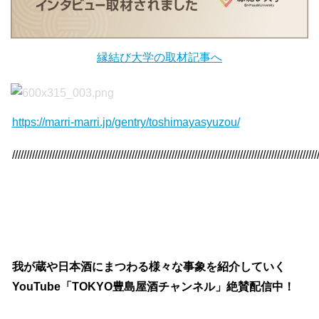
縁結び大学の取材記事へ
https://marri-marri.jp/gentry/toshimayasyuzou/
///////////////////////////////////////////////////////////////////////////////////////////////////////////
我が蔵や日本酒にまつわる様々な事象を紹介していく
YouTube「TOKYO豊島屋酒チャンネル」絶賛配信中！