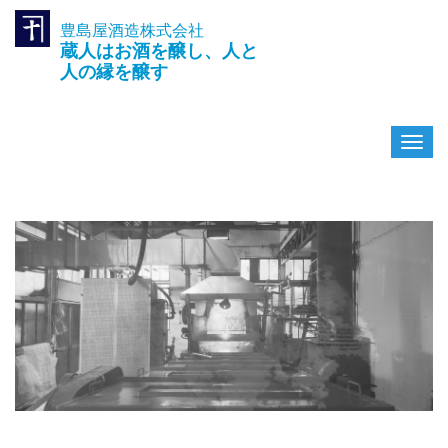
豊島屋酒造株式会社
TEL.042-391-0601
蔵人はお酒を醸し、人と
〒189-0003 東京都東村山市久
米川町3-14-10
人の縁を醸す
ナ
ビ
ゲ
ー
シ
ョ
ン
を
切
り
替