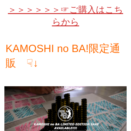
＞＞＞＞＞＞☞ご購入はこち
らから
KAMOSHI no BA!限定通
販 ☟↓