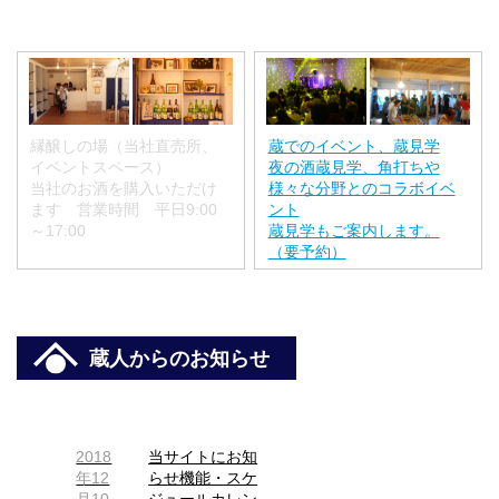
縁醸しの場（当社直売所、
蔵でのイベント、蔵見学
イベントスペース）
夜の酒蔵見学、角打ちや
当社のお酒を購入いただけ
様々な分野とのコラボイベ
ます 営業時間 平日9:00
ント
～17:00
蔵見学もご案内します。
（要予約）
蔵人からのお知らせ
2018
当サイトにお知
年12
らせ機能・スケ