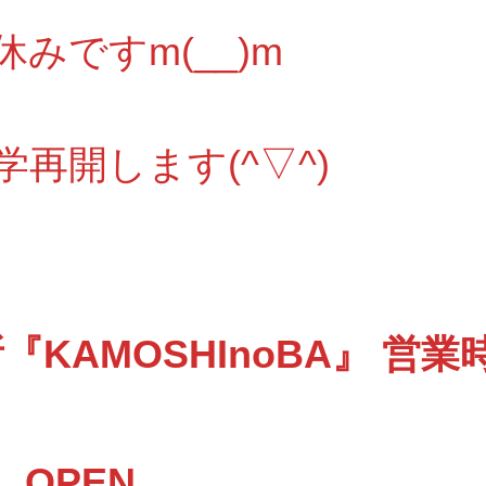
みですm(__)m
学再開します(^▽^)
KAMOSHInoBA』 営業
 OPEN