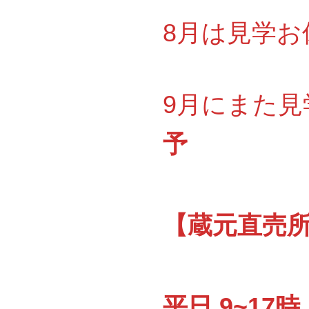
8月は見学お休
9月にまた見
予
【蔵元直売所『
平日 9~17時