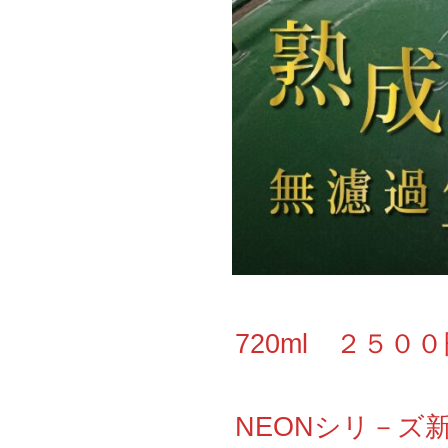
720ml ２５０
NEONシリ－ズ