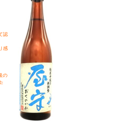
て認
り感
級の
e-