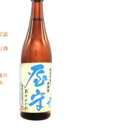
て認
り感
級の
e-