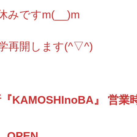
みですm(__)m
学再開します(^▽^)
KAMOSHInoBA』 営業
 OPEN