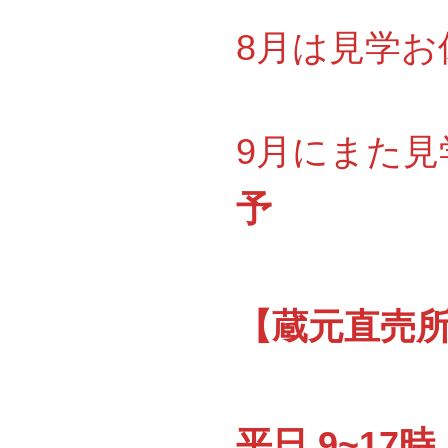
8月は見学お休
9月にまた見
予
【蔵元直売所『
平日 9~17時