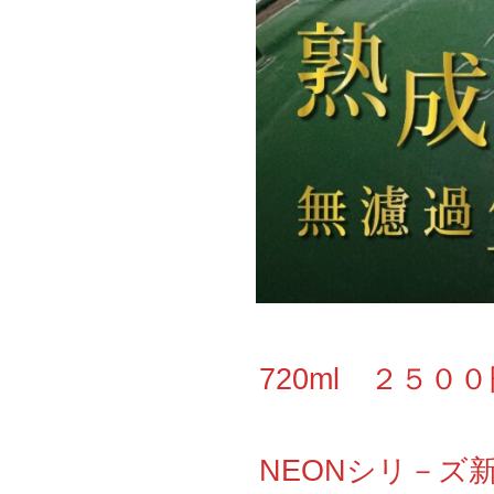
720ml ２５０
NEONシリ－ズ