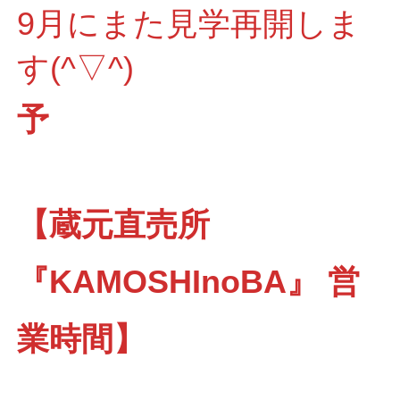
9月にまた見学再開しま
す(^▽^)
予
【蔵元直売所
『KAMOSHInoBA』 営
業時間】