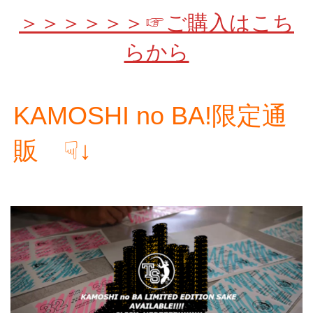
＞＞＞＞＞＞☞ご購入はこち
らから
KAMOSHI no BA!限定通
販 ☟↓