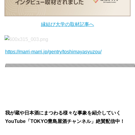
縁結び大学の取材記事へ
https://marri-marri.jp/gentry/toshimayasyuzou/
///////////////////////////////////////////////////////////////////////////////////////////////////////////
我が蔵や日本酒にまつわる様々な事象を紹介していく
YouTube「TOKYO豊島屋酒チャンネル」絶賛配信中！