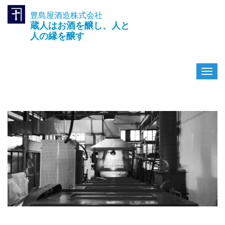
豊島屋酒造株式会社
TEL.042-391-0601
蔵人はお酒を醸し、人と
〒189-0003 東京都東村山市久
米川町3-14-10
人の縁を醸す
ナ
ビ
ゲ
ー
シ
ョ
ン
を
切
り
替