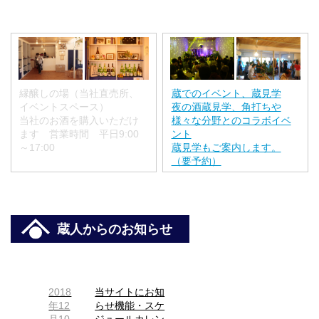
縁醸しの場（当社直売所、
蔵でのイベント、蔵見学
イベントスペース）
夜の酒蔵見学、角打ちや
当社のお酒を購入いただけ
様々な分野とのコラボイベ
ます 営業時間 平日9:00
ント
～17:00
蔵見学もご案内します。
（要予約）
蔵人からのお知らせ
2018
当サイトにお知
年12
らせ機能・スケ