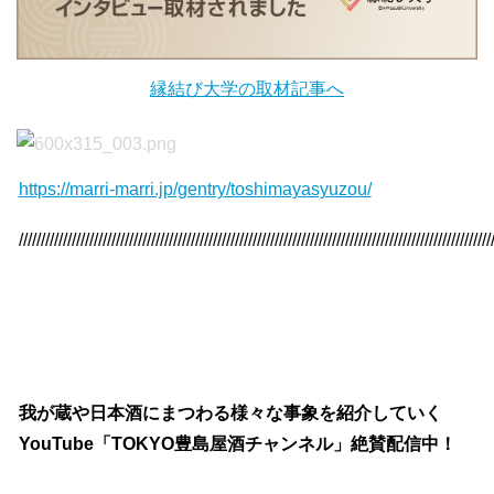
縁結び大学の取材記事へ
https://marri-marri.jp/gentry/toshimayasyuzou/
///////////////////////////////////////////////////////////////////////////////////////////////////////////
我が蔵や日本酒にまつわる様々な事象を紹介していく
YouTube「TOKYO豊島屋酒チャンネル」絶賛配信中！