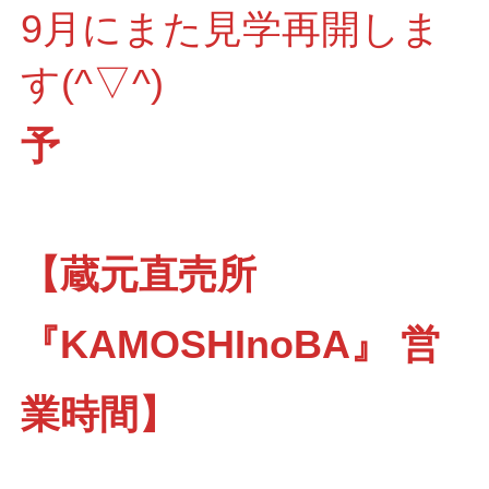
9月にまた見学再開しま
す(^▽^)
予
【蔵元直売所
『KAMOSHInoBA』 営
業時間】