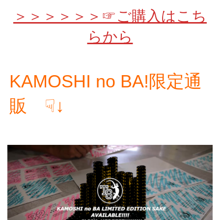
＞＞＞＞＞＞☞ご購入はこち
らから
KAMOSHI no BA!限定通
販 ☟↓