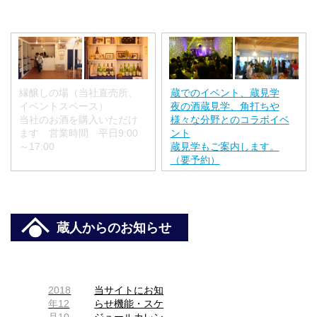
縁醸しの場（当社直売所、
蔵でのイベント、蔵見学
イベントスペース）
夜の酒蔵見学、角打ちや
当社のお酒を購入いただけ
様々な分野とのコラボイベ
ます 営業時間 平日9:00
ント
～17:00
蔵見学もご案内します。
（要予約）
蔵人からのお知らせ
2018
当サイトにお知
年12
らせ機能・スケ