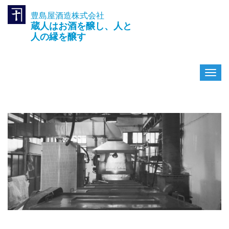
豊島屋酒造株式会社
TEL.042-391-0601
蔵人はお酒を醸し、人と
〒189-0003 東京都東村山市久
米川町3-14-10
人の縁を醸す
ナ
ビ
ゲ
ー
シ
ョ
ン
を
切
り
替