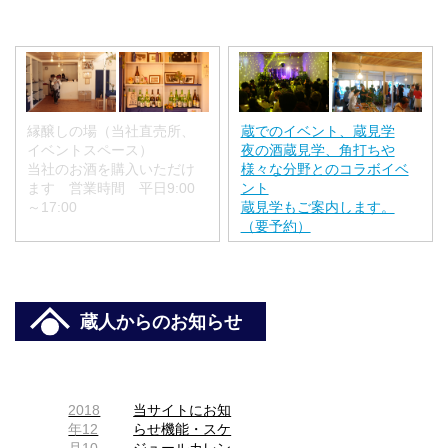
縁醸しの場（当社直売所、
蔵でのイベント、蔵見学
イベントスペース）
夜の酒蔵見学、角打ちや
当社のお酒を購入いただけ
様々な分野とのコラボイベ
ます 営業時間 平日9:00
ント
～17:00
蔵見学もご案内します。
（要予約）
蔵人からのお知らせ
2018
当サイトにお知
年12
らせ機能・スケ