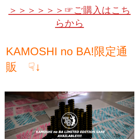
＞＞＞＞＞＞☞ご購入はこち
らから
KAMOSHI no BA!限定通
販 ☟↓