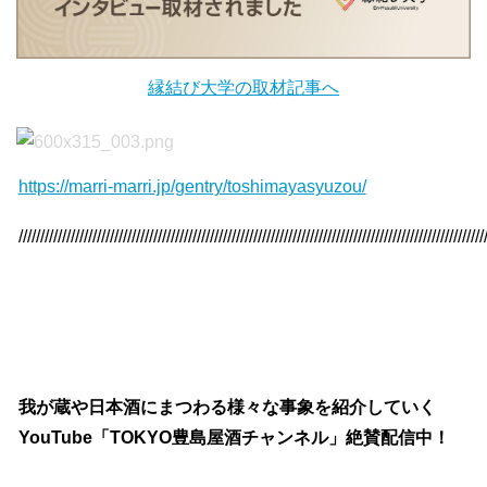
縁結び大学の取材記事へ
https://marri-marri.jp/gentry/toshimayasyuzou/
///////////////////////////////////////////////////////////////////////////////////////////////////////////
我が蔵や日本酒にまつわる様々な事象を紹介していく
YouTube「TOKYO豊島屋酒チャンネル」絶賛配信中！