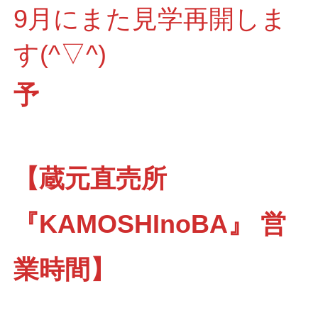
9月にまた見学再開しま
す(^▽^)
予
【蔵元直売所
『KAMOSHInoBA』 営
業時間】