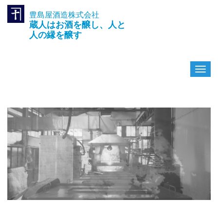
豊島屋酒造株式会社
TEL.042-391-0601
蔵人はお酒を醸し、人と
〒189-0003 東京都東村山市久
米川町3-14-10
人の縁を醸す
ナ
ビ
ゲ
ー
シ
ョ
ン
を
切
り
替