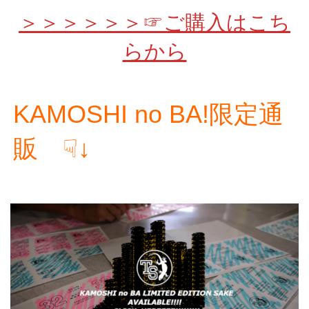
＞＞＞＞＞＞☞ご購入はこち
らから
KAMOSHI no BA!限定通
販 ☟↓