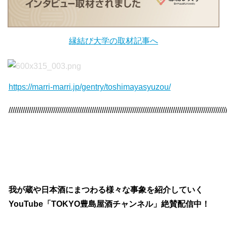
縁結び大学の取材記事へ
https://marri-marri.jp/gentry/toshimayasyuzou/
///////////////////////////////////////////////////////////////////////////////////////////////////////////
我が蔵や日本酒にまつわる様々な事象を紹介していく
YouTube「TOKYO豊島屋酒チャンネル」絶賛配信中！