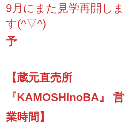
9月にまた見学再開しま
す(^▽^)
予
【蔵元直売所
『KAMOSHInoBA』 営
業時間】