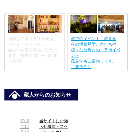
縁醸しの場（当社直売所、
蔵でのイベント、蔵見学
イベントスペース）
夜の酒蔵見学、角打ちや
当社のお酒を購入いただけ
様々な分野とのコラボイベ
ます 営業時間 平日9:00
ント
～17:00
蔵見学もご案内します。
（要予約）
蔵人からのお知らせ
2018
当サイトにお知
年12
らせ機能・スケ