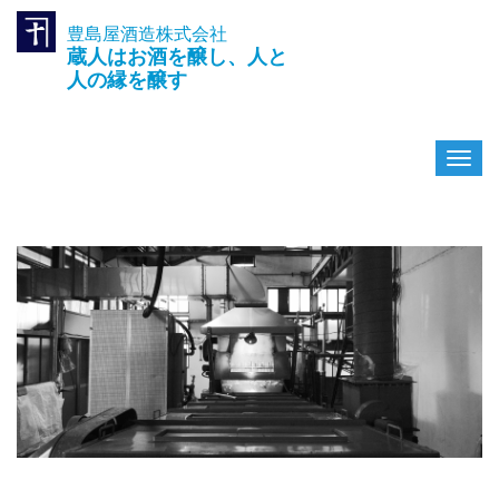
豊島屋酒造株式会社
TEL.042-391-0601
蔵人はお酒を醸し、人と
〒189-0003 東京都東村山市久
米川町3-14-10
人の縁を醸す
ナ
ビ
ゲ
ー
シ
ョ
ン
を
切
り
替