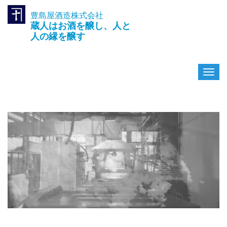
豊島屋酒造株式会社
TEL.042-391-0601
蔵人はお酒を醸し、人と
〒189-0003 東京都東村山市久
米川町3-14-10
人の縁を醸す
ナ
ビ
ゲ
ー
シ
ョ
ン
を
切
り
替