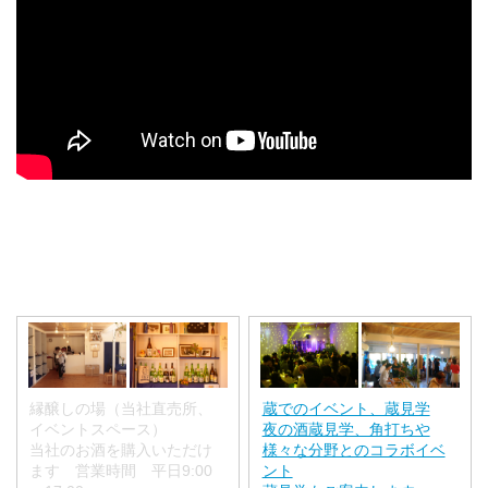
縁醸しの場（当社直売所、
蔵でのイベント、蔵見学
イベントスペース）
夜の酒蔵見学、角打ちや
当社のお酒を購入いただけ
様々な分野とのコラボイベ
ます 営業時間 平日9:00
ント