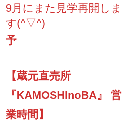
9月にまた見学再開しま
す(^▽^)
予
【蔵元直売所
『KAMOSHInoBA』 営
業時間】