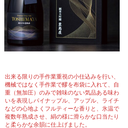
出来る限りの手作業重視の小仕込みを行い、
機械ではなく手作業で醪を布袋に入れて、自
重（無加圧）のみで雑味のない気品ある味わ
いを表現しパイナップル、アップル、ライチ
などの心地よくフルティーな香りと、氷温で
複数年熟成させ、絹の様に滑らかな口当たり
と柔らかな余韻に仕上げました。