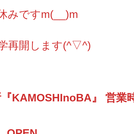
みですm(__)m
学再開します(^▽^)
KAMOSHInoBA』 営業
 OPEN