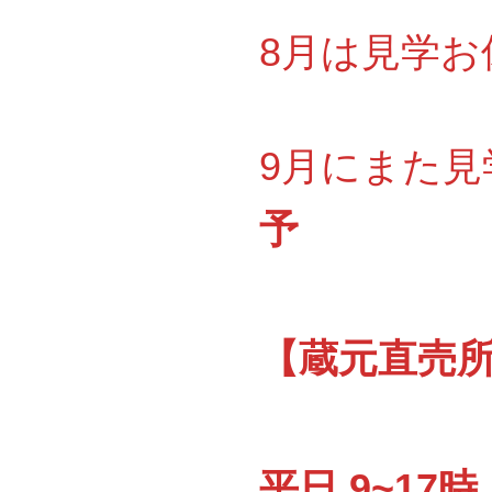
8月は見学お休
9月にまた見
予
【蔵元直売所『
平日 9~17時