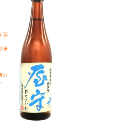
て認
り感
級の
e-