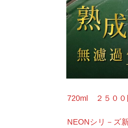
720ml ２５０
NEONシリ－ズ