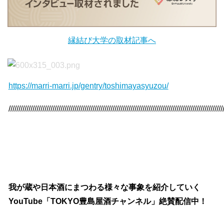
縁結び大学の取材記事へ
https://marri-marri.jp/gentry/toshimayasyuzou/
///////////////////////////////////////////////////////////////////////////////////////////////////////////
我が蔵や日本酒にまつわる様々な事象を紹介していく
YouTube「TOKYO豊島屋酒チャンネル」絶賛配信中！