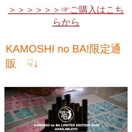
＞＞＞＞＞＞☞ご購入はこち
らから
KAMOSHI no BA!限定通
販 ☟↓