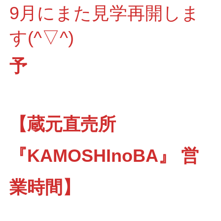
9月にまた見学再開しま
す(^▽^)
予
【蔵元直売所
『KAMOSHInoBA』 営
業時間】