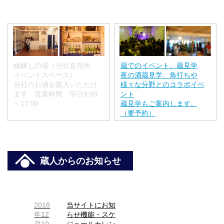
縁醸しの場（当社直売所、
蔵でのイベント、蔵見学
イベントスペース）
夜の酒蔵見学、角打ちや
当社のお酒を購入いただけ
様々な分野とのコラボイベ
ます 営業時間 平日9:00
ント
～17:00
蔵見学もご案内します。
（要予約）
蔵人からのお知らせ
2018
当サイトにお知
年12
らせ機能・スケ