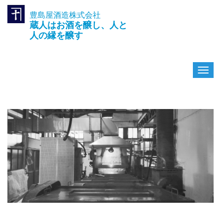
豊島屋酒造株式会社
TEL.042-391-0601
蔵人はお酒を醸し、人と
〒189-0003 東京都東村山市久
米川町3-14-10
人の縁を醸す
ナ
ビ
ゲ
ー
シ
ョ
ン
を
切
り
替