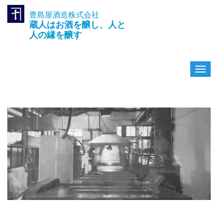
豊島屋酒造株式会社
TEL.042-391-0601
蔵人はお酒を醸し、人と
〒189-0003 東京都東村山市久
米川町3-14-10
人の縁を醸す
ナ
ビ
ゲ
ー
シ
ョ
ン
を
切
り
替