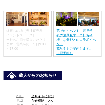
縁醸しの場（当社直売所、
蔵でのイベント、蔵見学
イベントスペース）
夜の酒蔵見学、角打ちや
当社のお酒を購入いただけ
様々な分野とのコラボイベ
ます 営業時間 平日9:00
ント
～17:00
蔵見学もご案内します。
（要予約）
蔵人からのお知らせ
2018
当サイトにお知
年12
らせ機能・スケ