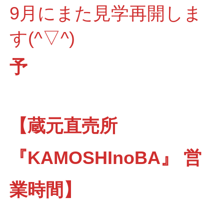
9月にまた見学再開しま
す(^▽^)
予
【蔵元直売所
『KAMOSHInoBA』 営
業時間】