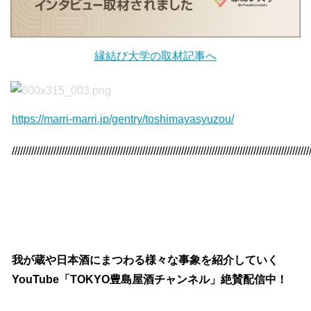
縁結び大学の取材記事へ
https://marri-marri.jp/gentry/toshimayasyuzou/
///////////////////////////////////////////////////////////////////////////////////////////////////////////
我が蔵や日本酒にまつわる様々な事象を紹介していく
YouTube「TOKYO豊島屋酒チャンネル」絶賛配信中！