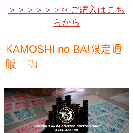
＞＞＞＞＞＞☞ご購入はこち
らから
KAMOSHI no BA!限定通
販 ☟↓