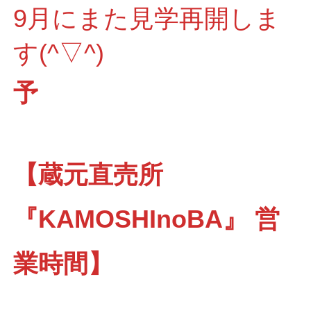
9月にまた見学再開しま
す(^▽^)
予
【蔵元直売所
『KAMOSHInoBA』 営
業時間】