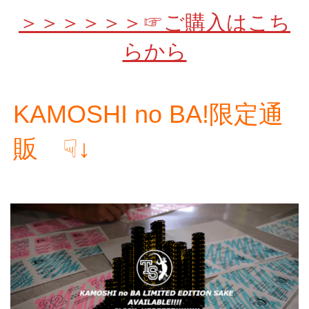
＞＞＞＞＞＞☞ご購入はこち
らから
KAMOSHI no BA!限定通
販 ☟↓