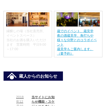
縁醸しの場（当社直売所、
蔵でのイベント、蔵見学
イベントスペース）
夜の酒蔵見学、角打ちや
当社のお酒を購入いただけ
様々な分野とのコラボイベ
ます 営業時間 平日9:00
ント
～17:00
蔵見学もご案内します。
（要予約）
蔵人からのお知らせ
2018
当サイトにお知
年12
らせ機能・スケ