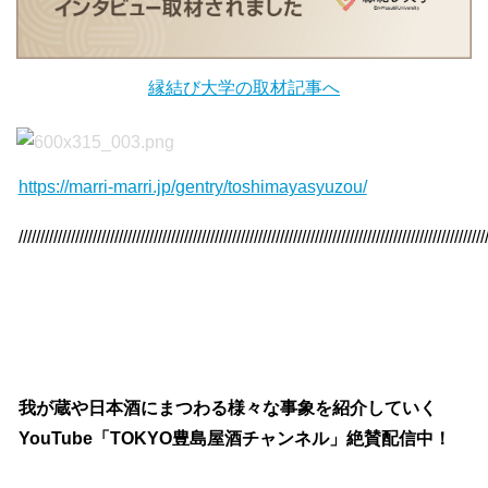
縁結び大学の取材記事へ
https://marri-marri.jp/gentry/toshimayasyuzou/
///////////////////////////////////////////////////////////////////////////////////////////////////////////
我が蔵や日本酒にまつわる様々な事象を紹介していく
YouTube「TOKYO豊島屋酒チャンネル」絶賛配信中！