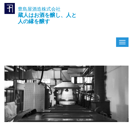
豊島屋酒造株式会社
TEL.042-391-0601
蔵人はお酒を醸し、人と
〒189-0003 東京都東村山市久
米川町3-14-10
人の縁を醸す
ナ
ビ
ゲ
ー
シ
ョ
ン
を
切
り
替