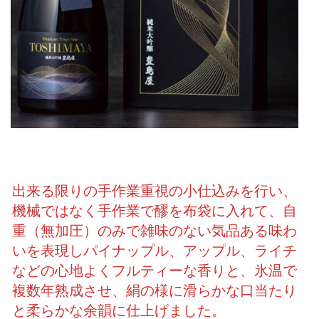
出来る限りの手作業重視の小仕込みを行い、
機械ではなく手作業で醪を布袋に入れて、自
重（無加圧）のみで雑味のない気品ある味わ
いを表現しパイナップル、アップル、ライチ
などの心地よくフルティーな香りと、氷温で
複数年熟成させ、絹の様に滑らかな口当たり
と柔らかな余韻に仕上げました。