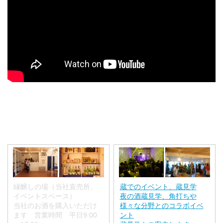
縁醸しの場（当社直売所、
蔵でのイベント、蔵見学
イベントスペース）
夜の酒蔵見学、角打ちや
当社のお酒を購入いただけ
様々な分野とのコラボイベ
ます 営業時間 平日9:00
ント