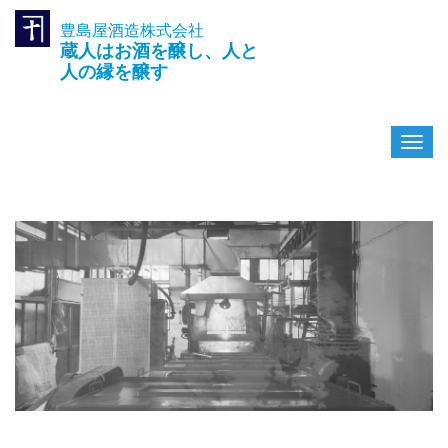
豊島屋酒造株式会社
TEL.042-391-0601
蔵人はお酒を醸し、人と
〒189-0003 東京都東村山市久
米川町3-14-10
人の縁を醸す
ナ
ビ
ゲ
ー
シ
ョ
ン
を
切
り
替