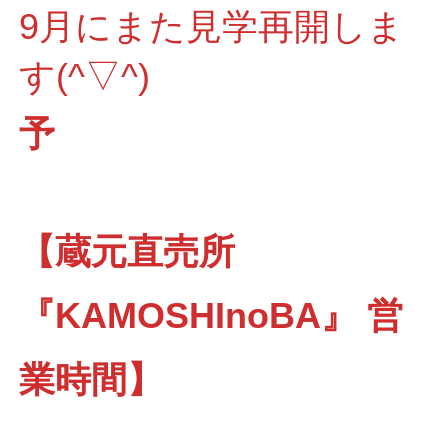
9月にまた見学再開しま
す(^▽^)
予
【蔵元直売所
『KAMOSHInoBA』 営
業時間】