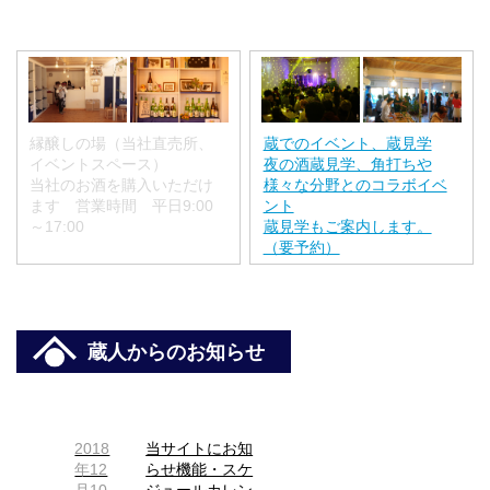
縁醸しの場（当社直売所、
蔵でのイベント、蔵見学
イベントスペース）
夜の酒蔵見学、角打ちや
当社のお酒を購入いただけ
様々な分野とのコラボイベ
ます 営業時間 平日9:00
ント
～17:00
蔵見学もご案内します。
（要予約）
蔵人からのお知らせ
2018
当サイトにお知
年12
らせ機能・スケ