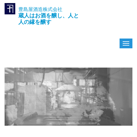
豊島屋酒造株式会社
TEL.042-391-0601
蔵人はお酒を醸し、人と
〒189-0003 東京都東村山市久
米川町3-14-10
人の縁を醸す
ナ
ビ
ゲ
ー
シ
ョ
ン
を
切
り
替