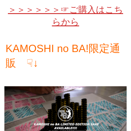
＞＞＞＞＞＞☞ご購入はこち
らから
KAMOSHI no BA!限定通
販 ☟↓