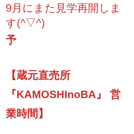
9月にまた見学再開しま
す(^▽^)
予
【蔵元直売所
『KAMOSHInoBA』 営
業時間】