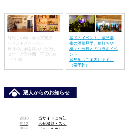
縁醸しの場（当社直売所、
蔵でのイベント、蔵見学
イベントスペース）
夜の酒蔵見学、角打ちや
当社のお酒を購入いただけ
様々な分野とのコラボイベ
ます 営業時間 平日9:00
ント
～17:00
蔵見学もご案内します。
（要予約）
蔵人からのお知らせ
2018
当サイトにお知
年12
らせ機能・スケ