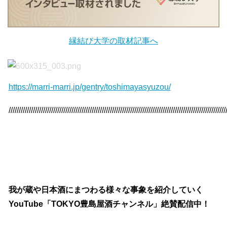
縁結び大学の取材記事へ
https://marri-marri.jp/gentry/toshimayasyuzou/
///////////////////////////////////////////////////////////////////////////////////////////////////////////
我が蔵や日本酒にまつわる様々な事象を紹介していく
YouTube「TOKYO豊島屋酒チャンネル」絶賛配信中！