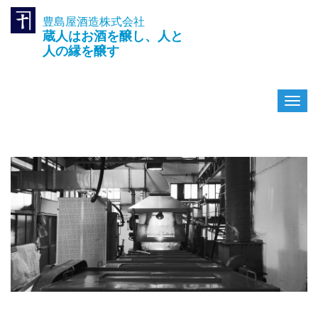
豊島屋酒造株式会社
TEL.042-391-0601
蔵人はお酒を醸し、人と
〒189-0003 東京都東村山市久
米川町3-14-10
人の縁を醸す
ナ
ビ
ゲ
ー
シ
ョ
ン
を
切
り
替