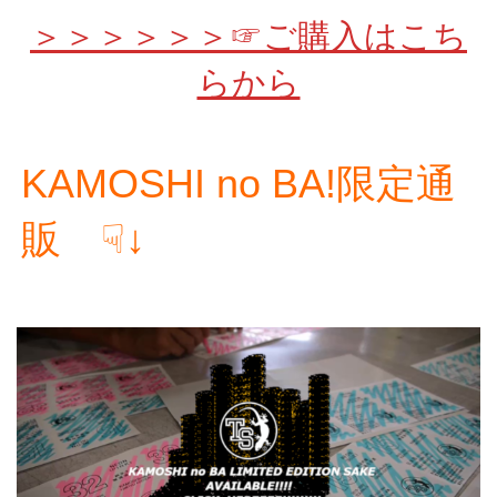
＞＞＞＞＞＞☞ご購入はこち
らから
KAMOSHI no BA!限定通
販 ☟↓