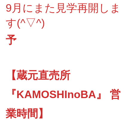
9月にまた見学再開しま
す(^▽^)
予
【蔵元直売所
『KAMOSHInoBA』 営
業時間】