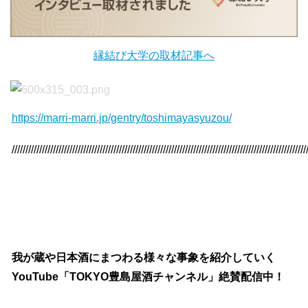
縁結び大学の取材記事へ
https://marri-marri.jp/gentry/toshimayasyuzou/
///////////////////////////////////////////////////////////////////////////////////////////////////////////
我が蔵や日本酒にまつわる様々な事象を紹介していく
YouTube「TOKYO豊島屋酒チャンネル」絶賛配信中！