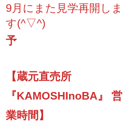
9月にまた見学再開しま
す(^▽^)
予
【蔵元直売所
『KAMOSHInoBA』 営
業時間】