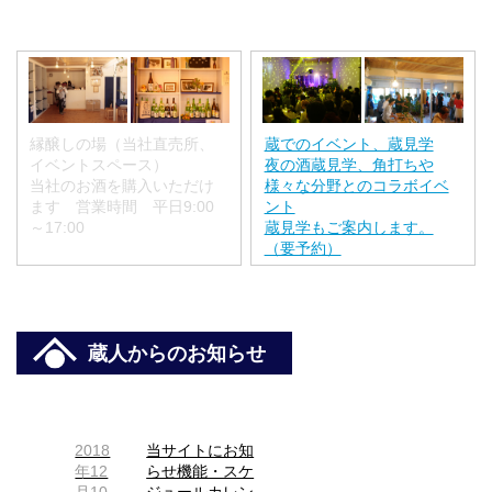
縁醸しの場（当社直売所、
蔵でのイベント、蔵見学
イベントスペース）
夜の酒蔵見学、角打ちや
当社のお酒を購入いただけ
様々な分野とのコラボイベ
ます 営業時間 平日9:00
ント
～17:00
蔵見学もご案内します。
（要予約）
蔵人からのお知らせ
2018
当サイトにお知
年12
らせ機能・スケ