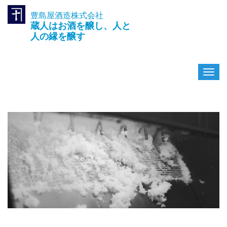
豊島屋酒造株式会社
TEL.042-391-0601
蔵人はお酒を醸し、人と
〒189-0003 東京都東村山市久
米川町3-14-10
人の縁を醸す
ナ
ビ
ゲ
ー
シ
ョ
ン
を
切
り
替