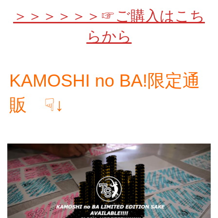
＞＞＞＞＞＞☞ご購入はこち
らから
KAMOSHI no BA!限定通
販 ☟↓