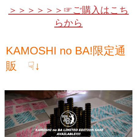
＞＞＞＞＞＞☞ご購入はこち
らから
KAMOSHI no BA!限定通
販 ☟↓