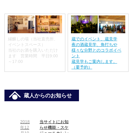
縁醸しの場（当社直売所、
蔵でのイベント、蔵見学
イベントスペース）
夜の酒蔵見学、角打ちや
当社のお酒を購入いただけ
様々な分野とのコラボイベ
ます 営業時間 平日9:00
ント
～17:00
蔵見学もご案内します。
（要予約）
蔵人からのお知らせ
2018
当サイトにお知
年12
らせ機能・スケ