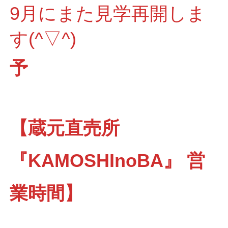
9月にまた見学再開しま
す(^▽^)
予
【蔵元直売所
『KAMOSHInoBA』 営
業時間】