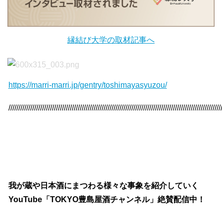
縁結び大学の取材記事へ
https://marri-marri.jp/gentry/toshimayasyuzou/
///////////////////////////////////////////////////////////////////////////////////////////////////////////
我が蔵や日本酒にまつわる様々な事象を紹介していく
YouTube「TOKYO豊島屋酒チャンネル」絶賛配信中！