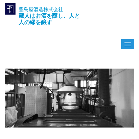
豊島屋酒造株式会社
TEL.042-391-0601
蔵人はお酒を醸し、人と
〒189-0003 東京都東村山市久
米川町3-14-10
人の縁を醸す
ナ
ビ
ゲ
ー
シ
ョ
ン
を
切
り
替