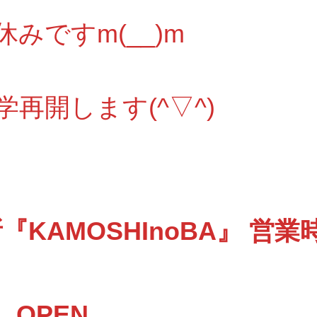
みですm(__)m
学再開します(^▽^)
KAMOSHInoBA』 営業
 OPEN