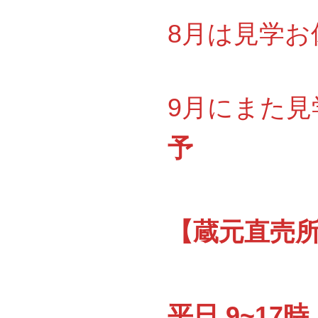
8月は見学お休
9月にまた見
予
【蔵元直売所『
平日 9~17時