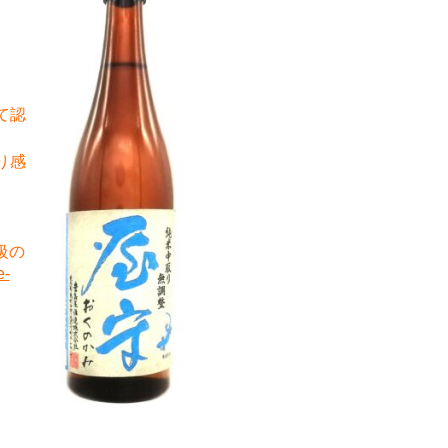
て認
り感
級の
e-