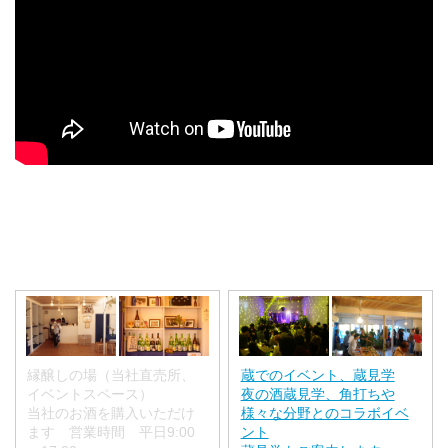
縁醸しの場（当社直売所、
蔵でのイベント、蔵見学
イベントスペース）
夜の酒蔵見学、角打ちや
当社のお酒を購入いただけ
様々な分野とのコラボイベ
ます 営業時間 平日9:00
ント