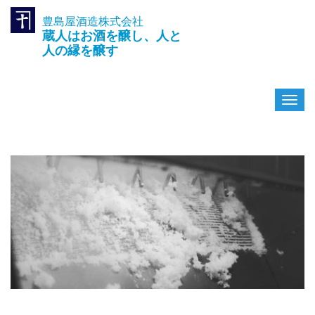
豊島屋酒造株式会社
TEL.042-391-0601
蔵人はお酒を醸し、人と
〒189-0003 東京都東村山市久
米川町3-14-10
人の縁を醸す
ナ
ビ
ゲ
ー
シ
ョ
ン
を
切
り
替