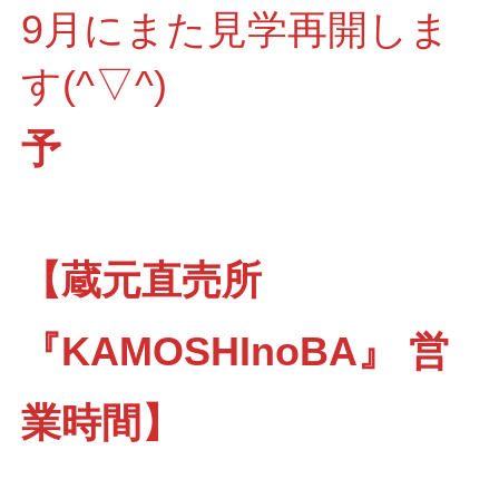
9月にまた見学再開しま
す(^▽^)
予
【蔵元直売所
『KAMOSHInoBA』 営
業時間】