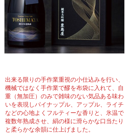
出来る限りの手作業重視の小仕込みを行い、
機械ではなく手作業で醪を布袋に入れて、自
重（無加圧）のみで雑味のない気品ある味わ
いを表現しパイナップル、アップル、ライチ
などの心地よくフルティーな香りと、氷温で
複数年熟成させ、絹の様に滑らかな口当たり
と柔らかな余韻に仕上げました。