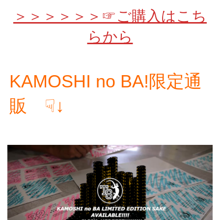
＞＞＞＞＞＞☞ご購入はこち
らから
KAMOSHI no BA!限定通
販 ☟↓