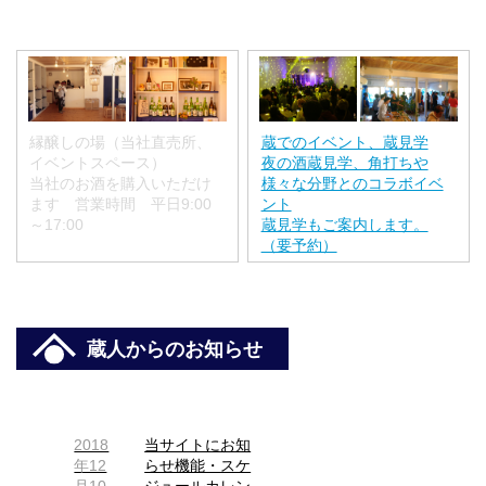
縁醸しの場（当社直売所、
蔵でのイベント、蔵見学
イベントスペース）
夜の酒蔵見学、角打ちや
当社のお酒を購入いただけ
様々な分野とのコラボイベ
ます 営業時間 平日9:00
ント
～17:00
蔵見学もご案内します。
（要予約）
蔵人からのお知らせ
2018
当サイトにお知
年12
らせ機能・スケ