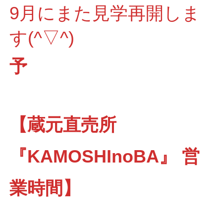
9月にまた見学再開しま
す(^▽^)
予
【蔵元直売所
『KAMOSHInoBA』 営
業時間】