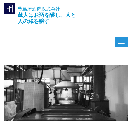
豊島屋酒造株式会社
TEL.042-391-0601
蔵人はお酒を醸し、人と
〒189-0003 東京都東村山市久
米川町3-14-10
人の縁を醸す
ナ
ビ
ゲ
ー
シ
ョ
ン
を
切
り
替