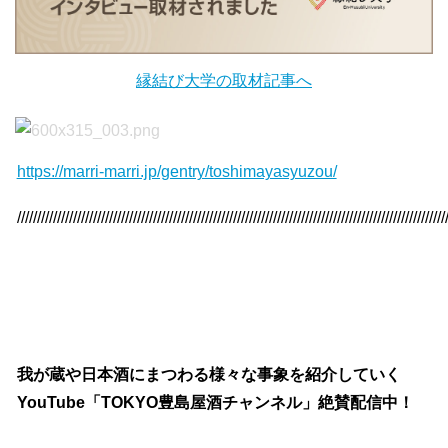
縁結び大学の取材記事へ
https://marri-marri.jp/gentry/toshimayasyuzou/
///////////////////////////////////////////////////////////////////////////////////////////////////////////
我が蔵や日本酒にまつわる様々な事象を紹介していく
YouTube「TOKYO豊島屋酒チャンネル」絶賛配信中！