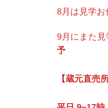
8月は見学お休
9月にまた見
予
【蔵元直売所『
平日 9~17時