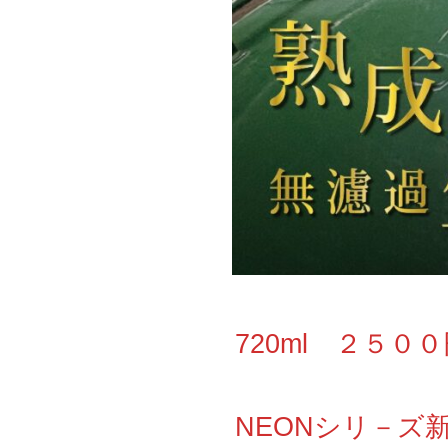
720ml ２５０
NEONシリ－ズ