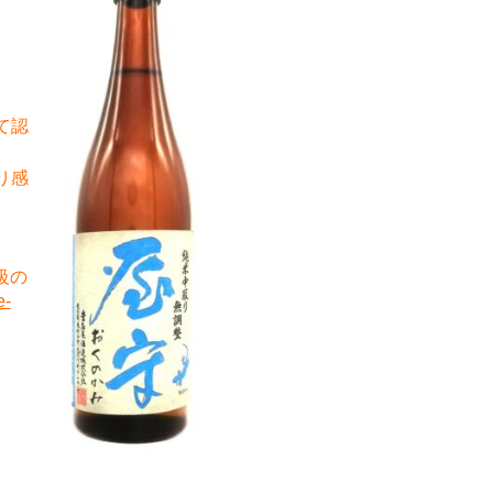
て認
り感
級の
e-