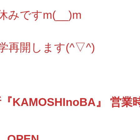
みですm(__)m
学再開します(^▽^)
KAMOSHInoBA』 営業
 OPEN