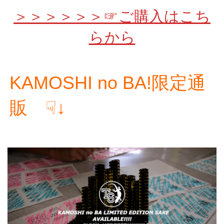
＞＞＞＞＞＞☞ご購入はこち
らから
KAMOSHI no BA!限定通
販 ☟↓