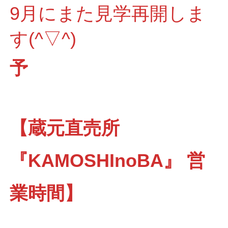
9月にまた見学再開しま
す(^▽^)
予
【蔵元直売所
『KAMOSHInoBA』 営
業時間】