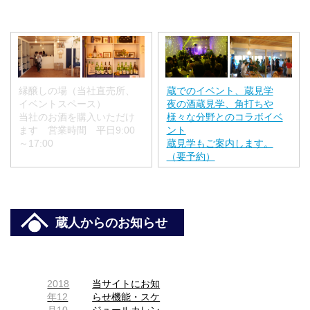
縁醸しの場（当社直売所、
蔵でのイベント、蔵見学
イベントスペース）
夜の酒蔵見学、角打ちや
当社のお酒を購入いただけ
様々な分野とのコラボイベ
ます 営業時間 平日9:00
ント
～17:00
蔵見学もご案内します。
（要予約）
蔵人からのお知らせ
2018
当サイトにお知
年12
らせ機能・スケ