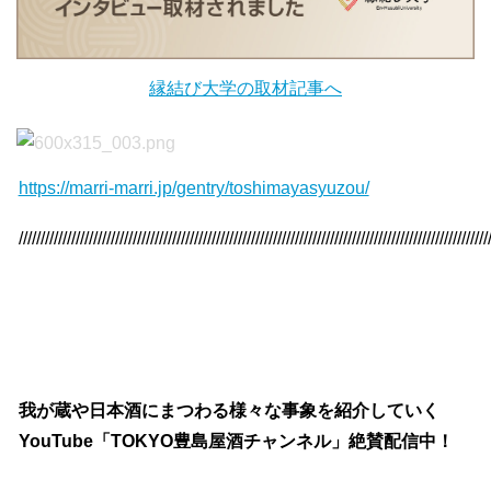
縁結び大学の取材記事へ
https://marri-marri.jp/gentry/toshimayasyuzou/
///////////////////////////////////////////////////////////////////////////////////////////////////////////
我が蔵や日本酒にまつわる様々な事象を紹介していく
YouTube「TOKYO豊島屋酒チャンネル」絶賛配信中！