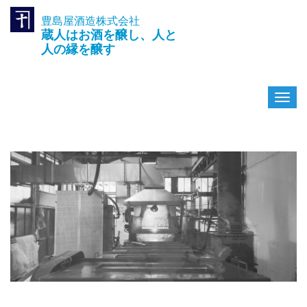
豊島屋酒造株式会社
TEL.042-391-0601
蔵人はお酒を醸し、人と
〒189-0003 東京都東村山市久
米川町3-14-10
人の縁を醸す
ナ
ビ
ゲ
ー
シ
ョ
ン
を
切
り
替