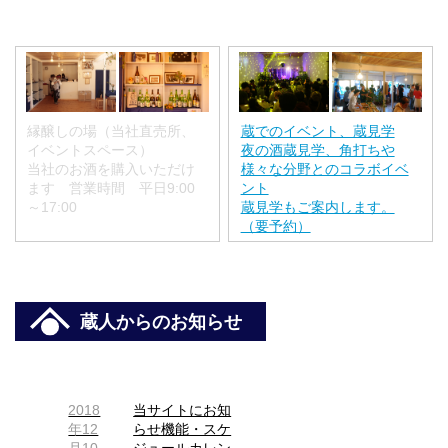
縁醸しの場（当社直売所、
蔵でのイベント、蔵見学
イベントスペース）
夜の酒蔵見学、角打ちや
当社のお酒を購入いただけ
様々な分野とのコラボイベ
ます 営業時間 平日9:00
ント
～17:00
蔵見学もご案内します。
（要予約）
蔵人からのお知らせ
2018
当サイトにお知
年12
らせ機能・スケ