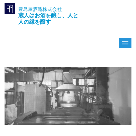
豊島屋酒造株式会社
TEL.042-391-0601
蔵人はお酒を醸し、人と
〒189-0003 東京都東村山市久
米川町3-14-10
人の縁を醸す
ナ
ビ
ゲ
ー
シ
ョ
ン
を
切
り
替