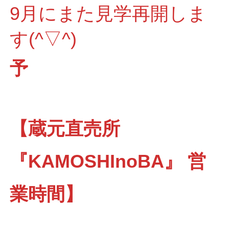
9月にまた見学再開しま
す(^▽^)
予
【蔵元直売所
『KAMOSHInoBA』 営
業時間】