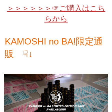
＞＞＞＞＞＞☞ご購入はこち
らから
KAMOSHI no BA!限定通
販 ☟↓