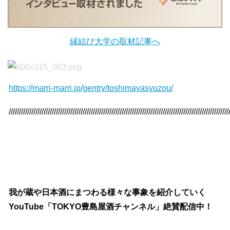
縁結び大学の取材記事へ
https://marri-marri.jp/gentry/toshimayasyuzou/
///////////////////////////////////////////////////////////////////////////////////////////////////////////
我が蔵や日本酒にまつわる様々な事象を紹介していく
YouTube「TOKYO豊島屋酒チャンネル」絶賛配信中！