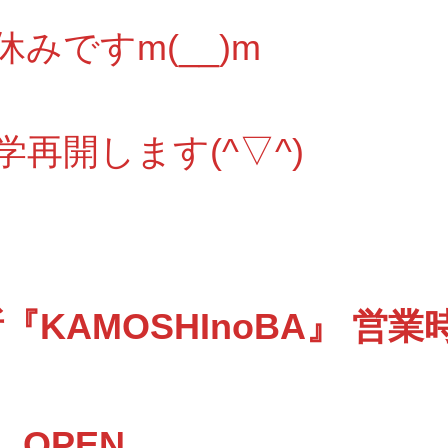
みですm(__)m
学再開します(^▽^)
KAMOSHInoBA』 営業
 OPEN