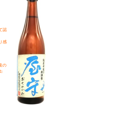
て認
り感
級の
e-