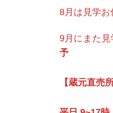
8月は見学お休
9月にまた見
予
【蔵元直売所『
平日 9~17時