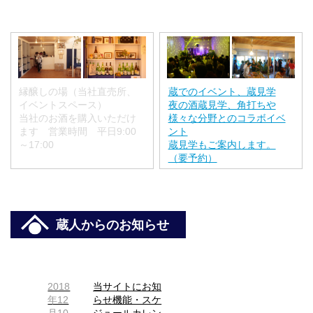
縁醸しの場（当社直売所、
蔵でのイベント、蔵見学
イベントスペース）
夜の酒蔵見学、角打ちや
当社のお酒を購入いただけ
様々な分野とのコラボイベ
ます 営業時間 平日9:00
ント
～17:00
蔵見学もご案内します。
（要予約）
蔵人からのお知らせ
2018
当サイトにお知
年12
らせ機能・スケ