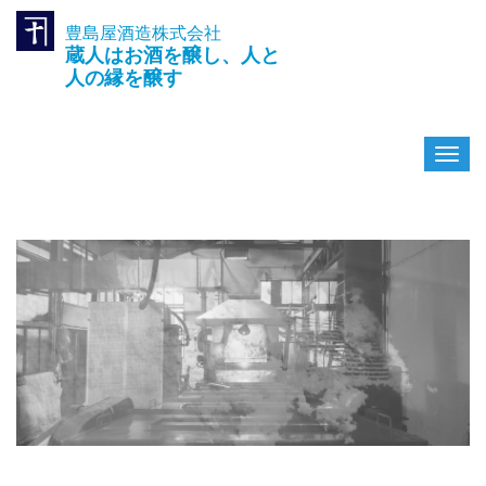
豊島屋酒造株式会社
TEL.042-391-0601
蔵人はお酒を醸し、人と
〒189-0003 東京都東村山市久
米川町3-14-10
人の縁を醸す
ナ
ビ
ゲ
ー
シ
ョ
ン
を
切
り
替