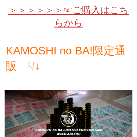
＞＞＞＞＞＞☞ご購入はこち
らから
KAMOSHI no BA!限定通
販 ☟↓