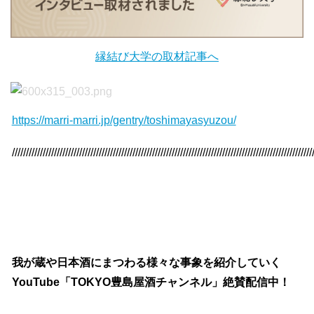
縁結び大学の取材記事へ
https://marri-marri.jp/gentry/toshimayasyuzou/
///////////////////////////////////////////////////////////////////////////////////////////////////////////
我が蔵や日本酒にまつわる様々な事象を紹介していく
YouTube「TOKYO豊島屋酒チャンネル」絶賛配信中！