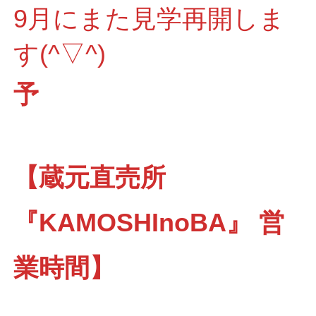
9月にまた見学再開しま
す(^▽^)
予
【蔵元直売所
『KAMOSHInoBA』 営
業時間】