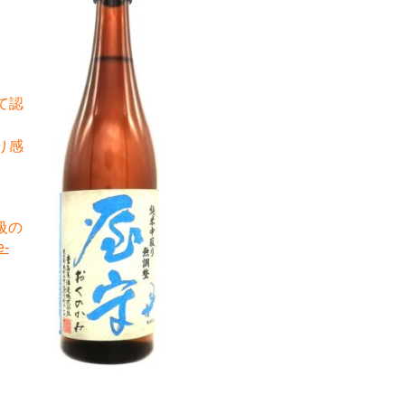
て認
り感
級の
e-