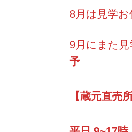
8月は見学お休
9月にまた見
予
【蔵元直売所『
平日 9~17時