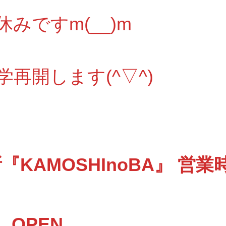
みですm(__)m
学再開します(^▽^)
KAMOSHInoBA』 営業
 OPEN