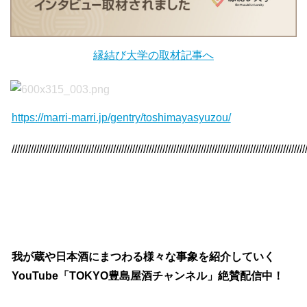
縁結び大学の取材記事へ
https://marri-marri.jp/gentry/toshimayasyuzou/
///////////////////////////////////////////////////////////////////////////////////////////////////////////
我が蔵や日本酒にまつわる様々な事象を紹介していく
YouTube「TOKYO豊島屋酒チャンネル」絶賛配信中！