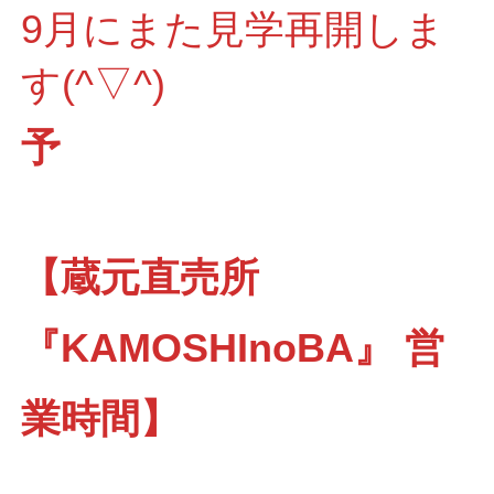
9月にまた見学再開しま
す(^▽^)
予
【蔵元直売所
『KAMOSHInoBA』 営
業時間】