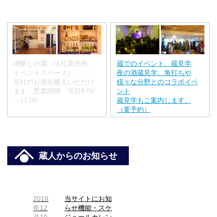
縁醸しの場（当社直売所、
蔵でのイベント、蔵見学
イベントスペース）
夜の酒蔵見学、角打ちや
当社のお酒を購入いただけ
様々な分野とのコラボイベ
ます 営業時間 平日9:00
ント
～17:00
蔵見学もご案内します。
（要予約）
蔵人からのお知らせ
2018
当サイトにお知
年12
らせ機能・スケ