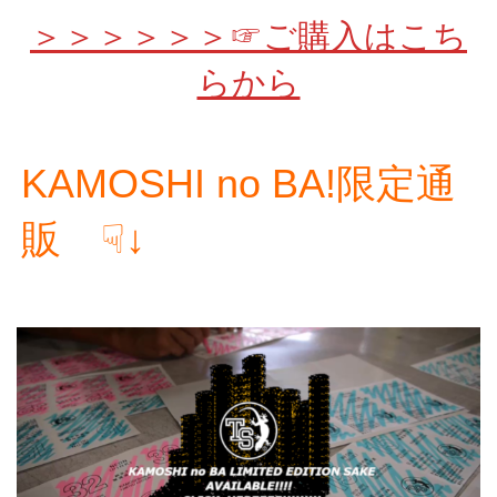
＞＞＞＞＞＞☞ご購入はこち
らから
KAMOSHI no BA!限定通
販 ☟↓