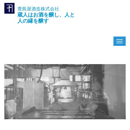
豊島屋酒造株式会社
TEL.042-391-0601
蔵人はお酒を醸し、人と
〒189-0003 東京都東村山市久
米川町3-14-10
人の縁を醸す
ナ
ビ
ゲ
ー
シ
ョ
ン
を
切
り
替