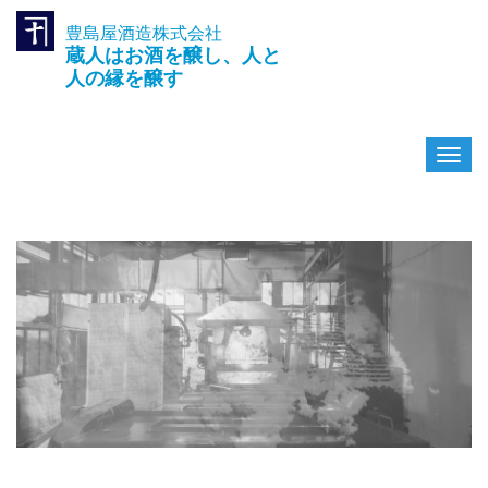
豊島屋酒造株式会社
TEL.042-391-0601
蔵人はお酒を醸し、人と
〒189-0003 東京都東村山市久
米川町3-14-10
人の縁を醸す
ナ
ビ
ゲ
ー
シ
ョ
ン
を
切
り
替