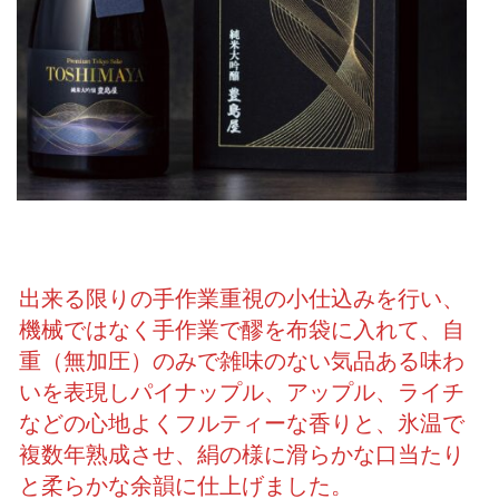
出来る限りの手作業重視の小仕込みを行い、
機械ではなく手作業で醪を布袋に入れて、自
重（無加圧）のみで雑味のない気品ある味わ
いを表現しパイナップル、アップル、ライチ
などの心地よくフルティーな香りと、氷温で
複数年熟成させ、絹の様に滑らかな口当たり
と柔らかな余韻に仕上げました。