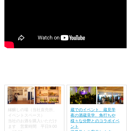
縁醸しの場（当社直売所、
蔵でのイベント、蔵見学
イベントスペース）
夜の酒蔵見学、角打ちや
当社のお酒を購入いただけ
様々な分野とのコラボイベ
ます 営業時間 平日9:00
ント